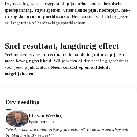
Dry needling wordt toegepast bij pijnklachten zoals 
chronische 
spierspanning, stijve spieren, uitstralende pijn, hoofdpijn, nek- 
en rugklachten en sportblessures
. Het kan snel verlichting geven 
bij langdurige of hardnekkige spierklachten.
Snel resultaat, langdurig effect
Veel mensen ervaren 
direct na de behandeling minder pijn en 
meer bewegingsvrijheid
. Wil je weten of dry needling geschikt is 
voor jouw pijnklachten? 
Neem contact op en ontdek de 
mogelijkheden.
Dry needling
Headshot
Rik van Weering
Rik van Weering
Fysiotherapeut
“Heeft u last van lichamelijke pijnklachten? Maak dan een afspraak
bij
Mea Fysio BV
in
Leek
!”