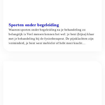
Sporten onder begeleiding
Waarom sporten onder begeleiding na je behandeling zo
belangrijk is Veel mensen kennen het wel: je bent (bijna) klaar
met je behandeling bij de fysiotherapeut. De pijnklachten zijn
verminderd, je bent weer mobieler of hebt meer kracht
opgebouwd. Maar dan komt de vraag… en nu? Hoe zorg je dat
je in beweging blijft? Hoe voorkom […]