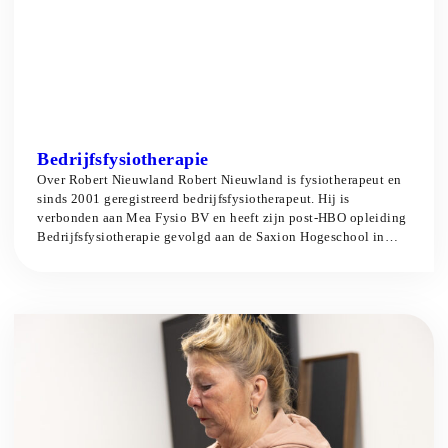
Bedrijfsfysiotherapie
Over Robert Nieuwland Robert Nieuwland is fysiotherapeut en
sinds 2001 geregistreerd bedrijfsfysiotherapeut. Hij is
verbonden aan Mea Fysio BV en heeft zijn post-HBO opleiding
Bedrijfsfysiotherapie gevolgd aan de Saxion Hogeschool in
Deventer (1999–2001). Deze opleiding is specifiek gericht op
arbeid gerelateerde fysiotherapie binnen bedrijven en
organisaties. Wat is bedrijfsfysiotherapie? Bedrijfsfysiotherapie
is een specialisatie binnen de […]