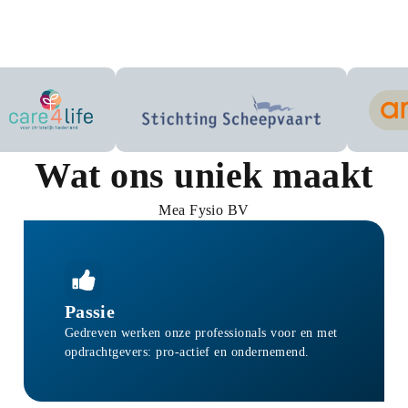
nde zorgverzekeraars
Care4Life
AZVZ
Ander
Wat ons uniek maakt
Mea Fysio BV
Passie
Gedreven werken onze professionals voor en met
opdrachtgevers: pro-actief en ondernemend.