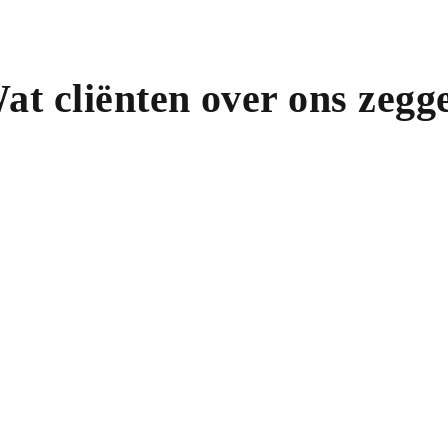
Afspraak maken
at cliënten over ons zegg