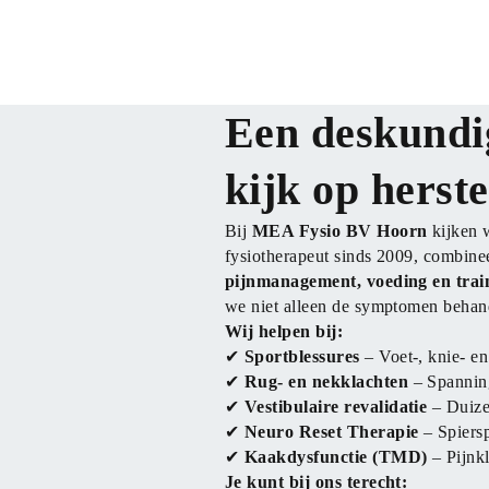
Een deskundi
kijk op herste
Bij 
MEA Fysio BV Hoorn
 kijken 
pijnmanagement, voeding en trai
we niet alleen de symptomen behan
Wij helpen bij:
✔ 
Sportblessures
 – Voet-, knie- e
✔ 
Rug- en nekklachten
 – Spannin
✔ 
Vestibulaire revalidatie
 – Duiz
✔ 
Neuro Reset Therapie
 – Spiers
✔ 
Kaakdysfunctie (TMD)
 – Pijnk
Je kunt bij ons terecht: