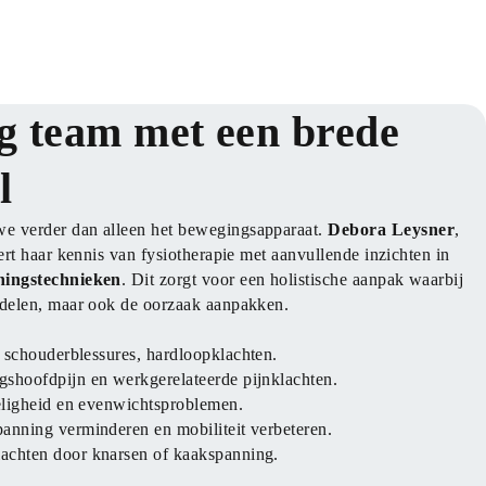
g team met een brede
l
we verder dan alleen het bewegingsapparaat. 
Debora Leysner
, 
fysiotherapeut sinds 2009, combineert haar kennis van fysiotherapie met aanvullende inzichten in 
ningstechnieken
. Dit zorgt voor een holistische aanpak waarbij 
delen, maar ook de oorzaak aanpakken.
n schouderblessures, hardloopklachten.
gshoofdpijn en werkgerelateerde pijnklachten.
eligheid en evenwichtsproblemen.
panning verminderen en mobiliteit verbeteren.
lachten door knarsen of kaakspanning.