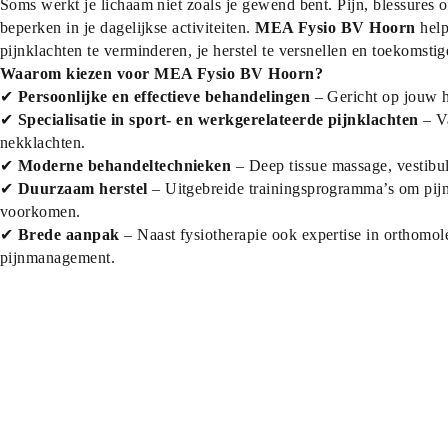
Soms werkt je lichaam niet zoals je gewend bent. Pijn, blessures o
beperken in je dagelijkse activiteiten. 
MEA Fysio BV Hoorn
 hel
pijnklachten te verminderen, je herstel te versnellen en toekomst
Waarom kiezen voor MEA Fysio BV Hoorn?
✔ 
Persoonlijke en effectieve behandelingen
 – Gericht op jouw h
✔ 
Specialisatie in sport- en werkgerelateerde pijnklachten
 – V
nekklachten.
✔ 
Moderne behandeltechnieken
 – Deep tissue massage, vestibul
✔ 
Duurzaam herstel
 – Uitgebreide trainingsprogramma’s om pijn
voorkomen.
✔ 
Brede aanpak
 – Naast fysiotherapie ook expertise in orthomol
pijnmanagement.
Afspraak maken