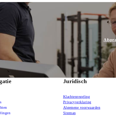
Afspr
gatie
Juridisch
Klachtenregeling
s
Privacyverklaring
chten
Algemene voorwaarden
lingen
Sitemap