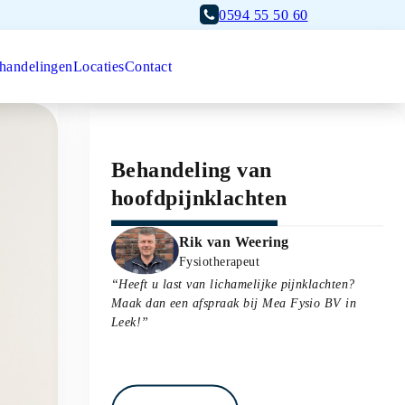
0594 55 50 60
handelingen
Locaties
Contact
Afspraak maken
Behandeling van
hoofdpijnklachten
Headshot
Rik van Weering
Rik van Weering
Fysiotherapeut
“Heeft u last van lichamelijke pijnklachten?
Maak dan een afspraak bij
Mea Fysio BV
in
Leek
!”
Bel: 0594 55 50 60