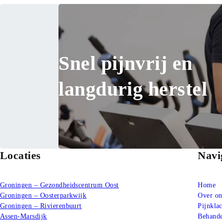
Snel pijnvrij en
langdurig herstel
Locaties
Navi
Groningen – Gezondheidscentrum Oost
Home
Groningen – Oosterparkwijk
Over on
Groningen – Rivierenbuurt
Pijnkla
Assen-Marsdijk
Behande