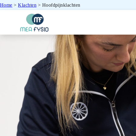
Home
>
Klachten
>
Hoofdpijnklachten