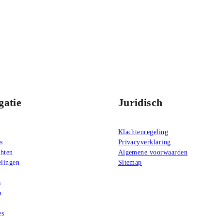
gatie
Juridisch
Klachtenregeling
s
Privacyverklaring
chten
Algemene voorwaarden
lingen
Sitemap
s
n
es