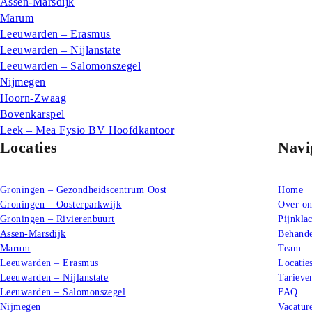
Assen-Marsdijk
Marum
Leeuwarden – Erasmus
Leeuwarden – Nijlanstate
Leeuwarden – Salomonszegel
Nijmegen
Hoorn-Zwaag
Bovenkarspel
Leek – Mea Fysio BV Hoofdkantoor
Locaties
Navi
Groningen – Gezondheidscentrum Oost
Home
Groningen – Oosterparkwijk
Over on
Groningen – Rivierenbuurt
Pijnkla
Assen-Marsdijk
Behande
Marum
Team
Leeuwarden – Erasmus
Locatie
Leeuwarden – Nijlanstate
Tarieve
Leeuwarden – Salomonszegel
FAQ
Nijmegen
Vacatur