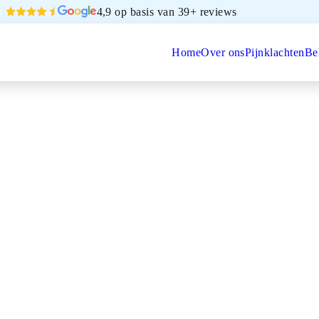
4,9 op basis van 39+ reviews
Home
Over ons
Pijnklachten
Be