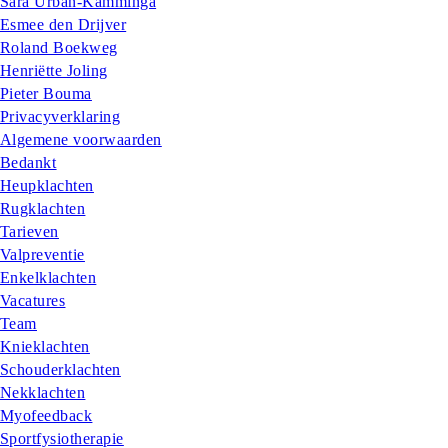
Sara Urban-Kamminga
Esmee den Drijver
Roland Boekweg
Henriëtte Joling
Pieter Bouma
Privacyverklaring
Algemene voorwaarden
Bedankt
Heupklachten
Rugklachten
Tarieven
Valpreventie
Enkelklachten
Vacatures
Team
Knieklachten
Schouderklachten
Nekklachten
Myofeedback
Sportfysiotherapie