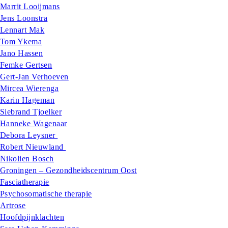
Marrit Looijmans
Jens Loonstra
Lennart Mak
Tom Ykema
Jano Hassen
Femke Gertsen
Gert-Jan Verhoeven
Mircea Wierenga
Karin Hageman
Siebrand Tjoelker
Hanneke Wagenaar
Debora Leysner
Robert Nieuwland
Nikolien Bosch
Groningen – Gezondheidscentrum Oost
Fasciatherapie
Psychosomatische therapie
Artrose
Hoofdpijnklachten